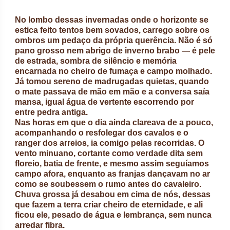
No lombo dessas invernadas onde o horizonte se
estica feito tentos bem sovados, carrego sobre os
ombros um pedaço da própria querência. Não é só
pano grosso nem abrigo de inverno brabo — é pele
de estrada, sombra de silêncio e memória
encarnada no cheiro de fumaça e campo molhado.
Já tomou sereno de madrugadas quietas, quando
o mate passava de mão em mão e a conversa saía
mansa, igual água de vertente escorrendo por
entre pedra antiga.
Nas horas em que o dia ainda clareava de a pouco,
acompanhando o resfolegar dos cavalos e o
ranger dos arreios, ia comigo pelas recorridas. O
vento minuano, cortante como verdade dita sem
floreio, batia de frente, e mesmo assim seguíamos
campo afora, enquanto as franjas dançavam no ar
como se soubessem o rumo antes do cavaleiro.
Chuva grossa já desabou em cima de nós, dessas
que fazem a terra criar cheiro de eternidade, e ali
ficou ele, pesado de água e lembrança, sem nunca
arredar fibra.