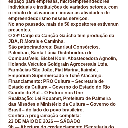
espaço para empresas, microempreendedores
individuais e instituições de variados setores, com
o intuito de alavancar e inovar as atividades de
empreendedorismo nesses serviços.
No ano passado, mais de 50 expositores estiveram
presentes.
O 39ª Carijo da Canção Gaúcha tem produção da
JBA, R.Morais e Caminha.
São patrocinadores: Banrisul Consórcios,
Palmitrac, Santa Lúcia Distribuidora de
Combustíveis, Bickel Kohl, Abastecedora Agnolin,
Holanda Veículos Goldgrain Agrocereais Ltda,
Farmácias São João, Fiat Marina, Itaimbé,
Emporium Supermercado e Tchê Atacarejo.
Financiamento: PRO Cultura – Secretaria de
Estado da Cultura – Governo do Estado do Rio
Grande do Sul – O Futuro nos Une.
Realização: Lei Rouanet, Prefeitura de Palmeira
das Missões e Ministério da Cultura – Governo do
Brasil – do lado do povo brasileiro.
Confira a programação completa:
23 DE MAIO DE 2026 — SÁBADO
9h — Abertura do credenciamento (Secretaria do