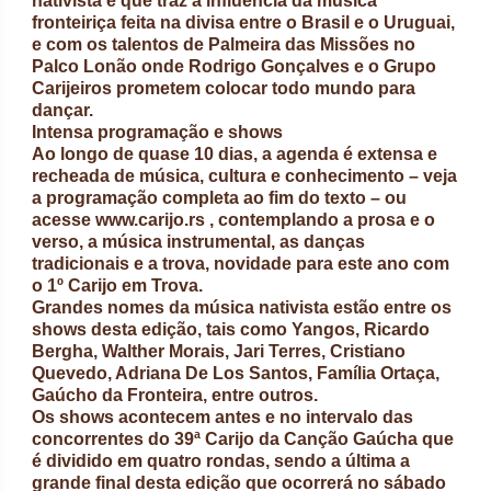
nativista e que traz a influência da música
fronteiriça feita na divisa entre o Brasil e o Uruguai,
e com os talentos de Palmeira das Missões no
Palco Lonão onde Rodrigo Gonçalves e o Grupo
Carijeiros prometem colocar todo mundo para
dançar.
Intensa programação e shows
Ao longo de quase 10 dias, a agenda é extensa e
recheada de música, cultura e conhecimento – veja
a programação completa ao fim do texto – ou
acesse www.carijo.rs , contemplando a prosa e o
verso, a música instrumental, as danças
tradicionais e a trova, novidade para este ano com
o 1º Carijo em Trova.
Grandes nomes da música nativista estão entre os
shows desta edição, tais como Yangos, Ricardo
Bergha, Walther Morais, Jari Terres, Cristiano
Quevedo, Adriana De Los Santos, Família Ortaça,
Gaúcho da Fronteira, entre outros.
Os shows acontecem antes e no intervalo das
concorrentes do 39ª Carijo da Canção Gaúcha que
é dividido em quatro rondas, sendo a última a
grande final desta edição que ocorrerá no sábado