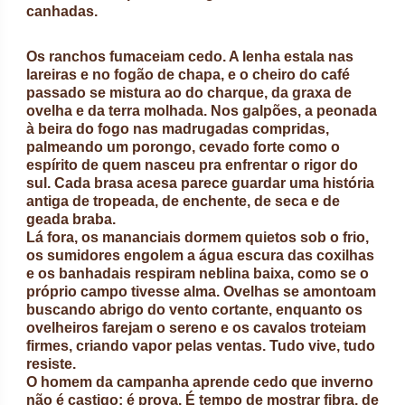
canhadas.
Os ranchos fumaceiam cedo. A lenha estala nas
lareiras e no fogão de chapa, e o cheiro do café
passado se mistura ao do charque, da graxa de
ovelha e da terra molhada. Nos galpões, a peonada
à beira do fogo nas madrugadas compridas,
palmeando um porongo, cevado forte como o
espírito de quem nasceu pra enfrentar o rigor do
sul. Cada brasa acesa parece guardar uma história
antiga de tropeada, de enchente, de seca e de
geada braba.
Lá fora, os mananciais dormem quietos sob o frio,
os sumidores engolem a água escura das coxilhas
e os banhadais respiram neblina baixa, como se o
próprio campo tivesse alma. Ovelhas se amontoam
buscando abrigo do vento cortante, enquanto os
ovelheiros farejam o sereno e os cavalos troteiam
firmes, criando vapor pelas ventas. Tudo vive, tudo
resiste.
O homem da campanha aprende cedo que inverno
não é castigo: é prova. É tempo de mostrar fibra, de