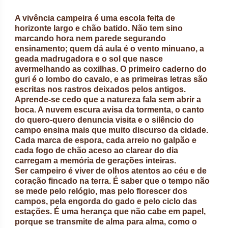
A vivência campeira é uma escola feita de
horizonte largo e chão batido. Não tem sino
marcando hora nem parede segurando
ensinamento; quem dá aula é o vento minuano, a
geada madrugadora e o sol que nasce
avermelhando as coxilhas. O primeiro caderno do
guri é o lombo do cavalo, e as primeiras letras são
escritas nos rastros deixados pelos antigos.
Aprende-se cedo que a natureza fala sem abrir a
boca. A nuvem escura avisa da tormenta, o canto
do quero-quero denuncia visita e o silêncio do
campo ensina mais que muito discurso da cidade.
Cada marca de espora, cada arreio no galpão e
cada fogo de chão aceso ao clarear do dia
carregam a memória de gerações inteiras.
Ser campeiro é viver de olhos atentos ao céu e de
coração fincado na terra. É saber que o tempo não
se mede pelo relógio, mas pelo florescer dos
campos, pela engorda do gado e pelo ciclo das
estações. É uma herança que não cabe em papel,
porque se transmite de alma para alma, como o