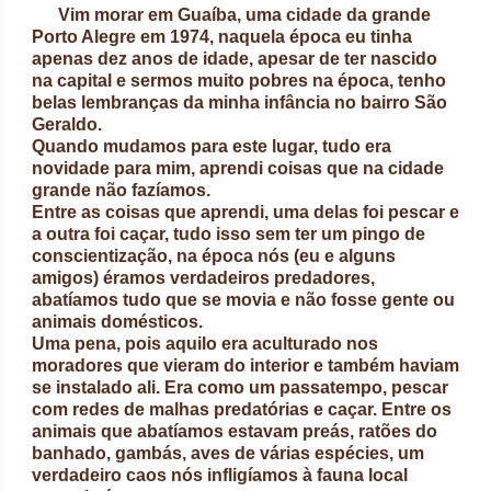
Vim morar em Guaíba, uma cidade da grande
Porto Alegre em 1974, naquela época eu tinha
apenas dez anos de idade, apesar de ter nascido
na capital e sermos muito pobres na época, tenho
belas lembranças da minha infância no bairro São
Geraldo.
Quando mudamos para este lugar, tudo era
novidade para mim, aprendi coisas que na cidade
grande não fazíamos.
Entre as coisas que aprendi, uma delas foi pescar e
a outra foi caçar, tudo isso sem ter um pingo de
conscientização, na época nós (eu e alguns
amigos) éramos verdadeiros predadores,
abatíamos tudo que se movia e não fosse gente ou
animais domésticos.
Uma pena, pois aquilo era aculturado nos
moradores que vieram do interior e também haviam
se instalado ali. Era como um passatempo, pescar
com redes de malhas predatórias e caçar. Entre os
animais que abatíamos estavam preás, ratões do
banhado, gambás, aves de várias espécies, um
verdadeiro caos nós infligíamos à fauna local