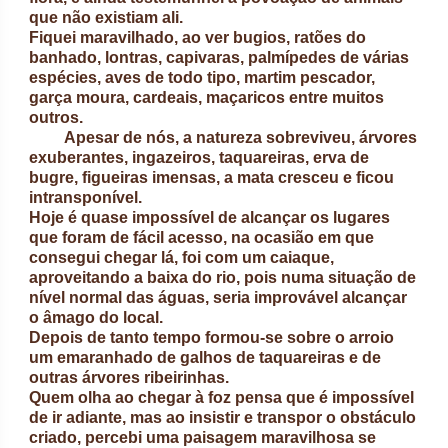
que não existiam ali.
Fiquei maravilhado, ao ver bugios, ratões do
banhado, lontras, capivaras, palmípedes de várias
espécies, aves de todo tipo, martim pescador,
garça moura, cardeais, maçaricos entre muitos
outros.
Apesar de nós, a natureza sobreviveu, árvores
exuberantes, ingazeiros, taquareiras, erva de
bugre, figueiras imensas, a mata cresceu e ficou
intransponível.
Hoje é quase impossível de alcançar os lugares
que foram de fácil acesso, na ocasião em que
consegui chegar lá, foi com um caiaque,
aproveitando a baixa do rio, pois numa situação de
nível normal das águas, seria improvável alcançar
o âmago do local.
Depois de tanto tempo formou-se sobre o arroio
um emaranhado de galhos de taquareiras e de
outras árvores ribeirinhas.
Quem olha ao chegar à foz pensa que é impossível
de ir adiante, mas ao insistir e transpor o obstáculo
criado, percebi uma paisagem maravilhosa se