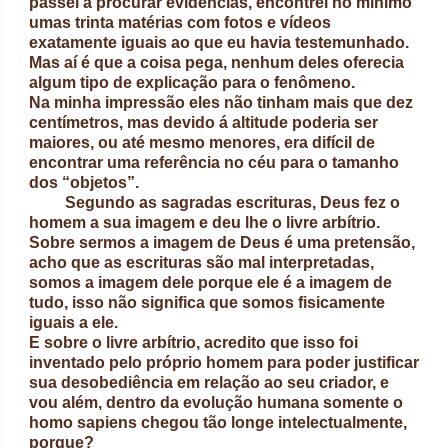
passei a procurar evidências, encontrei no mínimo
umas trinta matérias com fotos e vídeos
exatamente iguais ao que eu havia testemunhado.
Mas aí é que a coisa pega, nenhum deles oferecia
algum tipo de explicação para o fenômeno.
Na minha impressão eles não tinham mais que dez
centímetros, mas devido á altitude poderia ser
maiores, ou até mesmo menores, era difícil de
encontrar uma referência no céu para o tamanho
dos “objetos”.
Segundo as sagradas escrituras, Deus fez o
homem a sua imagem e deu lhe o livre arbítrio.
Sobre sermos a imagem de Deus é uma pretensão,
acho que as escrituras são mal interpretadas,
somos a imagem dele porque ele é a imagem de
tudo, isso não significa que somos fisicamente
iguais a ele.
E sobre o livre arbítrio, acredito que isso foi
inventado pelo próprio homem para poder justificar
sua desobediência em relação ao seu criador, e
vou além, dentro da evolução humana somente o
homo sapiens chegou tão longe intelectualmente,
porque?