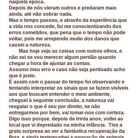
naquela época.
Depois de nós vieram outros e predaram mais
ainda, até não sobrar nada.
Mas o tempo passou, e através da experiência que
a vida nos concede, fui me conscientizando dos
erros cometidos, que pena que o tempo não pode
voltar, pois me arrependo muito dos danos que
causei a natureza.
Mas hoje vejo as coisas com outros olhos, e
não sei se vou merecer algum perdão quando
chegar a hora de ajustar as contas.
Assumo meu erro e caso não seja perdoado acho
que é justo.
E assim com o passar do tempo fui observando e
tentando interpretar os sinais que se fazem visíveis
aos que buscam entender o meio ambiente,
cheguei à seguinte conclusão, a natureza vai
resgatar o que é seu por direito, se não
entregarmos por bem, vai tomar-nos com certeza.
Digo isso porque, depois de trinta anos, voltei ao
local que vi depredado na minha infância. Tive a
grata surpresa ao ver a fantástica recuperação da
flora, e ainda testemunhei a povoação de animais