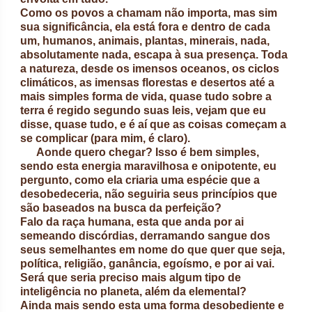
Como os povos a chamam não importa, mas sim
sua significância, ela está fora e dentro de cada
um, humanos, animais, plantas, minerais, nada,
absolutamente nada, escapa à sua presença. Toda
a natureza, desde os imensos oceanos, os ciclos
climáticos, as imensas florestas e desertos até a
mais simples forma de vida, quase tudo sobre a
terra é regido segundo suas leis, vejam que eu
disse, quase tudo, e é aí que as coisas começam a
se complicar (para mim, é claro).
Aonde quero chegar? Isso é bem simples,
sendo esta energia maravilhosa e onipotente, eu
pergunto, como ela criaria uma espécie que a
desobedeceria, não seguiria seus princípios que
são baseados na busca da perfeição?
Falo da raça humana, esta que anda por ai
semeando discórdias, derramando sangue dos
seus semelhantes em nome do que quer que seja,
política, religião, ganância, egoísmo, e por ai vai.
Será que seria preciso mais algum tipo de
inteligência no planeta, além da elemental?
Ainda mais sendo esta uma forma desobediente e