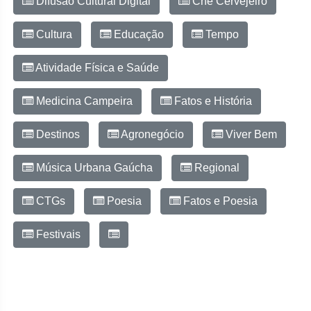
Difusão Cultural Digital
Chê Cervejeiro
Cultura
Educação
Tempo
Atividade Física e Saúde
Medicina Campeira
Fatos e História
Destinos
Agronegócio
Viver Bem
Música Urbana Gaúcha
Regional
CTGs
Poesia
Fatos e Poesia
Festivais