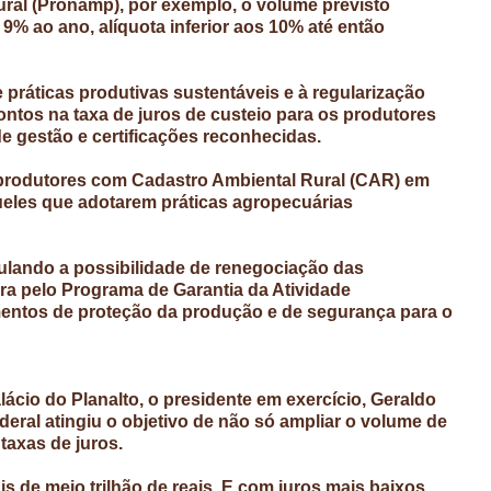
ral (Pronamp), por exemplo, o volume previsto
9% ao ano, alíquota inferior aos 10% até então
 práticas produtivas sustentáveis e à regularização
ntos na taxa de juros de custeio para os produtores
e gestão e certificações reconhecidas.
 produtores com Cadastro Ambiental Rural (CAR) em
queles que adotarem práticas agropecuárias
ulando a possibilidade de renegociação das
ura pelo Programa de Garantia da Atividade
mentos de proteção da produção e de segurança para o
cio do Planalto, o presidente em exercício, Geraldo
deral atingiu o objetivo de não só ampliar o volume de
 taxas de juros.
s de meio trilhão de reais. E com juros mais baixos.