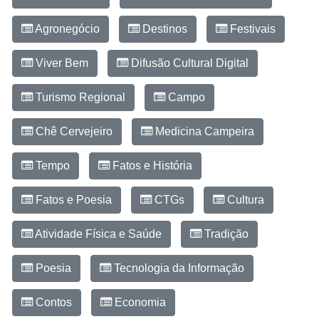
Agronegócio
Destinos
Festivais
Viver Bem
Difusão Cultural Digital
Turismo Regional
Campo
Chê Cervejeiro
Medicina Campeira
Tempo
Fatos e História
Fatos e Poesia
CTGs
Cultura
Atividade Física e Saúde
Tradição
Poesia
Tecnologia da Informação
Contos
Economia