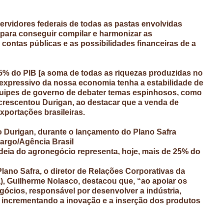
ervidores federais de todas as pastas envolvidas
 para conseguir compilar e harmonizar as
ontas públicas e as possibilidades financeiras de a
25% do PIB [a soma de todas as riquezas produzidas no
o expressivo da nossa economia tenha a estabilidade de
uipes de governo de debater temas espinhosos, como
 acrescentou Durigan, ao destacar que a venda de
portações brasileiras.
rio Durigan, durante o lançamento do Plano Safra
margo/Agência Brasil
deia do agronegócio representa, hoje, mais de 25% do
ano Safra, o diretor de Relações Corporativas da
a), Guilherme Nolasco, destacou que, “ao apoiar os
gócios, responsável por desenvolver a indústria,
e incrementando a inovação e a inserção dos produtos