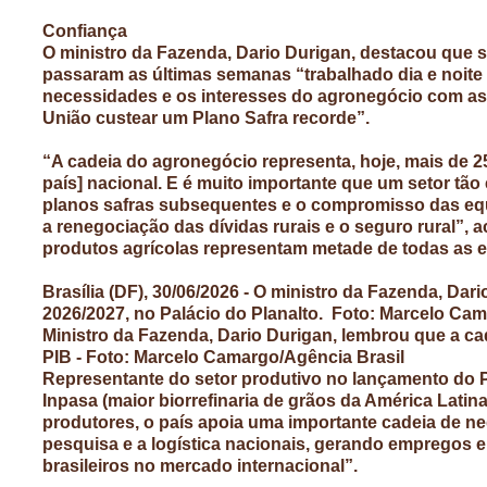
Confiança
O ministro da Fazenda, Dario Durigan, destacou que s
passaram as últimas semanas “trabalhado dia e noite
necessidades e os interesses do agronegócio com as c
União custear um Plano Safra recorde”.
“A cadeia do agronegócio representa, hoje, mais de 
país] nacional. E é muito importante que um setor tã
planos safras subsequentes e o compromisso das eq
a renegociação das dívidas rurais e o seguro rural”,
produtos agrícolas representam metade de todas as ex
Brasília (DF), 30/06/2026 - O ministro da Fazenda, Da
2026/2027, no Palácio do Planalto. Foto: Marcelo Ca
Ministro da Fazenda, Dario Durigan, lembrou que a ca
PIB - Foto: Marcelo Camargo/Agência Brasil
Representante do setor produtivo no lançamento do Pl
Inpasa (maior biorrefinaria de grãos da América Latin
produtores, o país apoia uma importante cadeia de ne
pesquisa e a logística nacionais, gerando empregos 
brasileiros no mercado internacional”.