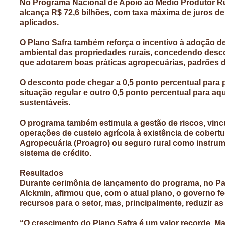
No Programa Nacional de Apoio ao Médio Produtor Ru
alcança R$ 72,6 bilhões, com taxa máxima de juros de 
aplicados.
O Plano Safra também reforça o incentivo à adoção de
ambiental das propriedades rurais, concedendo desco
que adotarem boas práticas agropecuárias, padrões d
O desconto pode chegar a 0,5 ponto percentual para
situação regular e outro 0,5 ponto percentual para a
sustentáveis.
O programa também estimula a gestão de riscos, vinc
operações de custeio agrícola à existência de cobert
Agropecuária (Proagro) ou seguro rural como instru
sistema de crédito.
Resultados
Durante cerimônia de lançamento do programa, no Palá
Alckmin, afirmou que, com o atual plano, o governo fe
recursos para o setor, mas, principalmente, reduzir as
“O crescimento do Plano Safra é um valor recorde. Mai